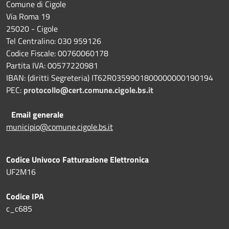
Comune di Cigole
Via Roma 19
25020 - Cigole
Tel Centralino: 030 959126
Codice Fiscale: 00760060178
Partita IVA: 00577220981
IBAN: (diritti Segreteria) IT62R0359901800000000190194
PEC:
protocollo@cert.comune.cigole.bs.it
Email generale
municipio@comune.cigole.bs.it
Codice Univoco Fatturazione Elettronica
UF2M16
Codice IPA
c_c685