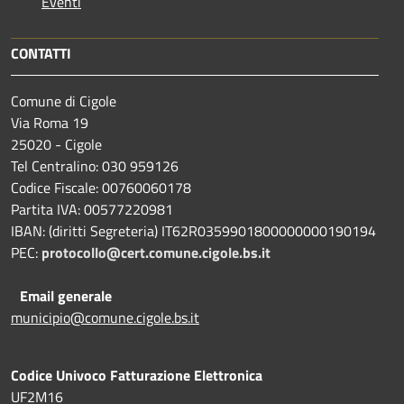
Eventi
CONTATTI
Comune di Cigole
Via Roma 19
25020 - Cigole
Tel Centralino: 030 959126
Codice Fiscale: 00760060178
Partita IVA: 00577220981
IBAN: (diritti Segreteria) IT62R0359901800000000190194
PEC:
protocollo@cert.comune.cigole.bs.it
Email generale
municipio@comune.cigole.bs.it
Codice Univoco Fatturazione Elettronica
UF2M16