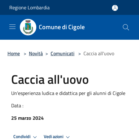
Salta al contenuto principale
Regione Lombardia
Comune di Cigole
Home
>
Novità
>
Comunicati
>
Caccia all'uovo
Caccia all'uovo
Un'esperienza ludica e didattica per gli alunni di Cigole
Data :
25 marzo 2024
Condividi
Vedi azioni