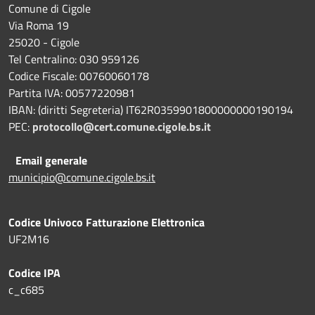
Comune di Cigole
Via Roma 19
25020 - Cigole
Tel Centralino: 030 959126
Codice Fiscale: 00760060178
Partita IVA: 00577220981
IBAN: (diritti Segreteria) IT62R0359901800000000190194
PEC:
protocollo@cert.comune.cigole.bs.it
Email generale
municipio@comune.cigole.bs.it
Codice Univoco Fatturazione Elettronica
UF2M16
Codice IPA
c_c685