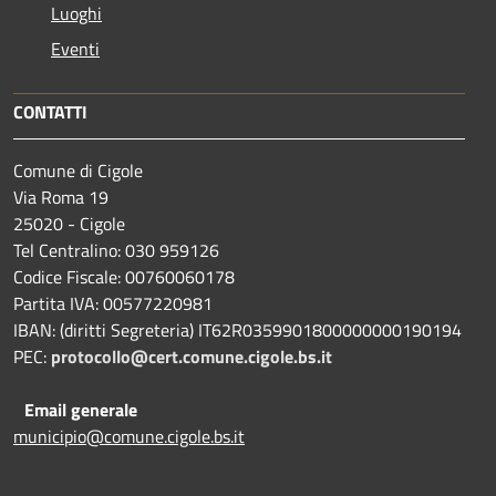
Luoghi
Eventi
CONTATTI
Comune di Cigole
Via Roma 19
25020 - Cigole
Tel Centralino: 030 959126
Codice Fiscale: 00760060178
Partita IVA: 00577220981
IBAN: (diritti Segreteria) IT62R0359901800000000190194
PEC:
protocollo@cert.comune.cigole.bs.it
Email generale
municipio@comune.cigole.bs.it