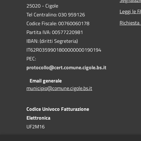
25020 - Cigole
Leggi le 
Tel Centralino: 030 959126
Richiesta
Codice Fiscale: 00760060178
Partita IVA: 00577220981
IBAN: (diritti Segreteria)
IT62R0359901800000000190194
PEC:
protocollo@cert.comune.cigole.bs.it
Email generale
municipio@comune.cigole.bs.it
Codice Univoco Fatturazione
Elettronica
UF2M16
Codice IPA