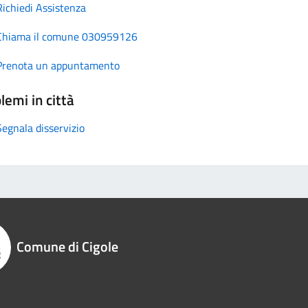
Richiedi Assistenza
Chiama il comune 030959126
Prenota un appuntamento
lemi in città
Segnala disservizio
Comune di Cigole