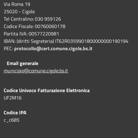
Via Roma 19
25020 - Cigole
Tel Centralino: 030 959126
Codice Fiscale: 00760060178
Partita IVA: 00577220981
IBAN: (diritti Segreteria) IT62R0359901800000000190194
PEC:
protocollo@cert.comune.cigole.bs.it
Email generale
municipio@comune.cigole.bs.it
Codice Univoco Fatturazione Elettronica
UF2M16
Codice IPA
c_c685