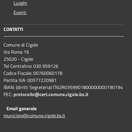
Luoghi
Eventi
CONTATTI
Comune di Cigole
Via Roma 19
25020 - Cigole
Tel Centralino: 030 959126
Codice Fiscale: 00760060178
Partita IVA: 00577220981
IBAN: (diritti Segreteria) IT62R0359901800000000190194
PEC:
protocollo@cert.comune.cigole.bs.it
Email generale
municipio@comune.cigole.bs.it