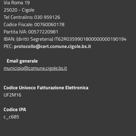
Via Roma 19
25020 - Cigole
Tel Centralino: 030 959126
Codice Fiscale: 00760060178
Partita IVA: 00577220981
IBAN: (diritti Segreteria) IT62R0359901800000000190194
PEC:
protocollo@cert.comune.cigole.bs.it
Email generale
municipio@comune.cigole.bs.it
Codice Univoco Fatturazione Elettronica
UF2M16
Codice IPA
c_c685