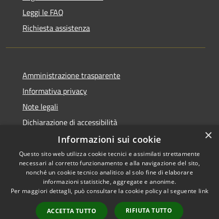
Leggi le FAQ
Richiesta assistenza
Amministrazione trasparente
Informativa privacy
Note legali
Dichiarazione di accessibilità
×
Informazioni sui cookie
Questo sito web utilizza cookie tecnici e assimilati strettamente
necessari al corretto funzionamento e alla navigazione del sito,
RSS
Copyright © 2026 • Comune di
nonché un cookie tecnico analitico al solo fine di elaborare
informazioni statistiche, aggregate e anonime.
Accessibilità
Cigole • Powered by
Per maggiori dettagli, può consultare la cookie policy al seguente
link
Privacy
Municipium
Accesso
•
Cookie
redazione
RIFIUTA TUTTO
ACCETTA TUTTO
Mappa del sito