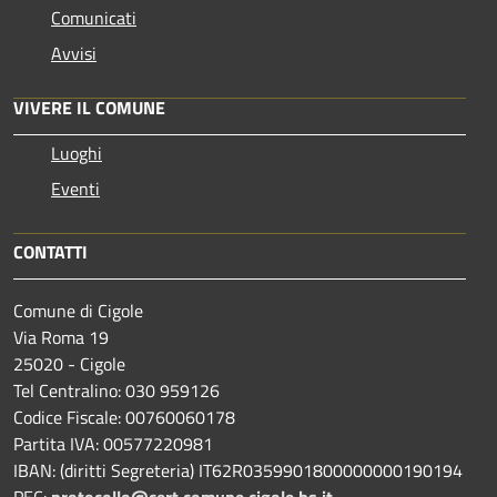
Comunicati
Avvisi
VIVERE IL COMUNE
Luoghi
Eventi
CONTATTI
Comune di Cigole
Via Roma 19
25020 - Cigole
Tel Centralino: 030 959126
Codice Fiscale: 00760060178
Partita IVA: 00577220981
IBAN: (diritti Segreteria) IT62R0359901800000000190194
PEC:
protocollo@cert.comune.cigole.bs.it