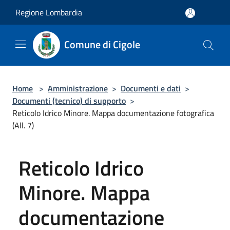
Salta al contenuto principale
Regione Lombardia
Comune di Cigole
Home
>
Amministrazione
>
Documenti e dati
>
Documenti (tecnico) di supporto
>
Reticolo Idrico Minore. Mappa documentazione fotografica
(All. 7)
Reticolo Idrico
Minore. Mappa
documentazione