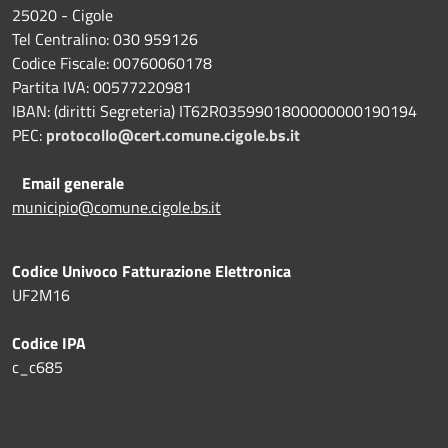
25020 - Cigole
Tel Centralino: 030 959126
Codice Fiscale: 00760060178
Partita IVA: 00577220981
IBAN: (diritti Segreteria) IT62R0359901800000000190194
PEC:
protocollo@cert.comune.cigole.bs.it
Email generale
municipio@comune.cigole.bs.it
Codice Univoco Fatturazione Elettronica
UF2M16
Codice IPA
c_c685