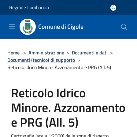
Salta al contenuto principale
Regione Lombardia
Comune di Cigole
Home
>
Amministrazione
>
Documenti e dati
>
Documenti (tecnico) di supporto
>
Reticolo Idrico Minore. Azzonamento e PRG (All. 5)
Reticolo Idrico
Minore. Azzonamento
e PRG (All. 5)
Cartografia (scala 1:2000) delle zone di rispetto