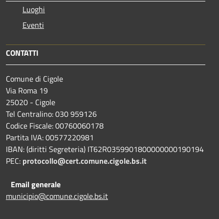
Luoghi
Eventi
CONTATTI
Comune di Cigole
Via Roma 19
25020 - Cigole
Tel Centralino: 030 959126
Codice Fiscale: 00760060178
Partita IVA: 00577220981
IBAN: (diritti Segreteria) IT62R0359901800000000190194
PEC:
protocollo@cert.comune.cigole.bs.it
Email generale
municipio@comune.cigole.bs.it