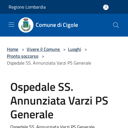
Salta al contenuto principale
Regione Lombardia
Comune di Cigole
Home
>
Vivere il Comune
>
Luoghi
>
Pronto soccorso
>
Ospedale SS. Annunziata Varzi PS Generale
Ospedale SS.
Annunziata Varzi PS
Generale
Ospedale SS. Annunziata Varzi PS Generale