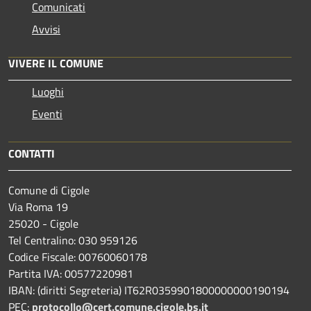
Comunicati
Avvisi
VIVERE IL COMUNE
Luoghi
Eventi
CONTATTI
Comune di Cigole
Via Roma 19
25020 - Cigole
Tel Centralino: 030 959126
Codice Fiscale: 00760060178
Partita IVA: 00577220981
IBAN: (diritti Segreteria) IT62R0359901800000000190194
PEC:
protocollo@cert.comune.cigole.bs.it