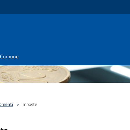
il Comune
omenti
>
Imposte