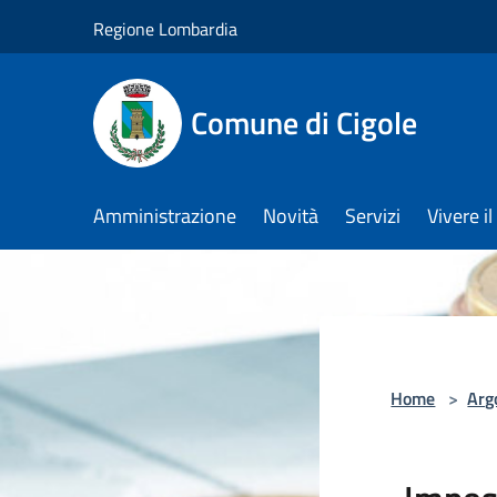
Salta al contenuto principale
Regione Lombardia
Comune di Cigole
Amministrazione
Novità
Servizi
Vivere 
Home
>
Arg