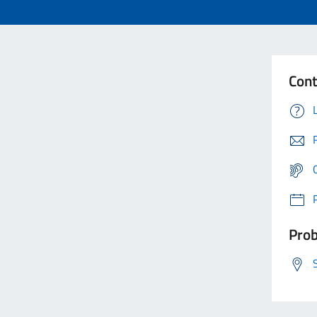
Cont
Prob