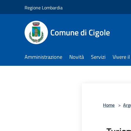
Salta al contenuto principale
Regione Lombardia
Comune di Cigole
Amministrazione
Novità
Servizi
Vivere 
Home
>
Arg