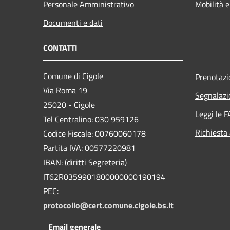
Personale Amministrativo
Mobilità e
Documenti e dati
CONTATTI
Comune di Cigole
Prenotaz
Via Roma 19
Segnalazi
25020 - Cigole
Leggi le 
Tel Centralino: 030 959126
Richiesta
Codice Fiscale: 00760060178
Partita IVA: 00577220981
IBAN: (diritti Segreteria)
IT62R0359901800000000190194
PEC:
protocollo@cert.comune.cigole.bs.it
Email generale