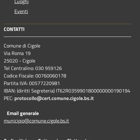
Luoghi
Eventi
CONTATTI
Comune di Cigole
Via Roma 19
25020 - Cigole
Tel Centralino: 030 959126
Codice Fiscale: 00760060178
Partita IVA: 00577220981
IBAN: (diritti Segreteria) IT62R0359901800000000190194
PEC:
protocollo@cert.comune.cigole.bs.it
Email generale
municipio@comune.cigole.bs.it