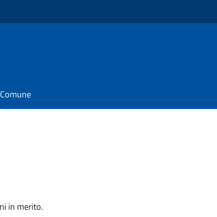
il Comune
i in merito.