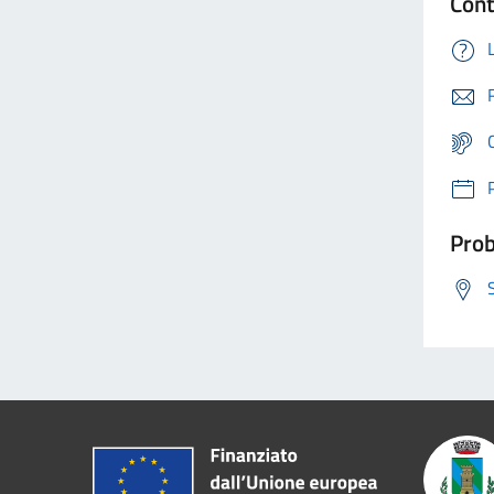
Cont
Prob