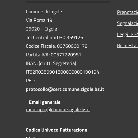
Comune di Cigole
Prenotaz
Via Roma 19
Segnalazi
25020 - Cigole
Leggi le 
Tel Centralino: 030 959126
Richiesta
Codice Fiscale: 00760060178
Partita IVA: 00577220981
IBAN: (diritti Segreteria)
IT62R0359901800000000190194
PEC:
protocollo@cert.comune.cigole.bs.it
Email generale
municipio@comune.cigole.bs.it
Codice Univoco Fatturazione