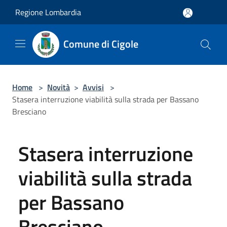
Salta al contenuto principale
Regione Lombardia
Comune di Cigole
Home
>
Novità
>
Avvisi
>
Stasera interruzione viabilità sulla strada per Bassano
Bresciano
Stasera interruzione
viabilità sulla strada
per Bassano
Bresciano