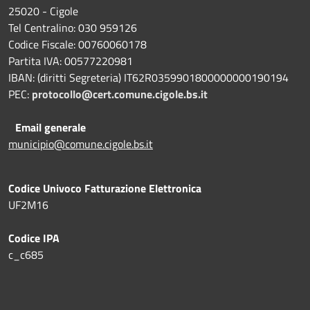
25020 - Cigole
Tel Centralino: 030 959126
Codice Fiscale: 00760060178
Partita IVA: 00577220981
IBAN: (diritti Segreteria) IT62R0359901800000000190194
PEC:
protocollo@cert.comune.cigole.bs.it
Email generale
municipio@comune.cigole.bs.it
Codice Univoco Fatturazione Elettronica
UF2M16
Codice IPA
c_c685