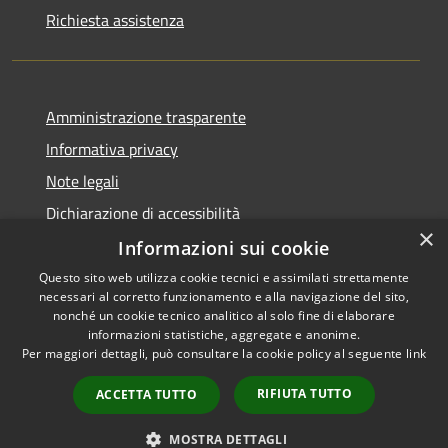
Richiesta assistenza
Amministrazione trasparente
Informativa privacy
Note legali
Dichiarazione di accessibilità
×
Informazioni sui cookie
Questo sito web utilizza cookie tecnici e assimilati strettamente
necessari al corretto funzionamento e alla navigazione del sito,
RSS
Copyright © 2026 • Comune di
nonché un cookie tecnico analitico al solo fine di elaborare
Accessibilità
informazioni statistiche, aggregate e anonime.
Cigole • Powered by
Per maggiori dettagli, può consultare la cookie policy al seguente
link
Privacy
Municipium
Accesso
•
Cookie
redazione
RIFIUTA TUTTO
ACCETTA TUTTO
Mappa del sito
Attuazione misure PNRR
MOSTRA DETTAGLI