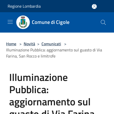
Salta al contenuto principale
Regione Lombardia
Comune di Cigole
Home
>
Novità
>
Comunicati
>
Illuminazione Pubblica: aggiornamento sul guasto di Via
Farina, San Rocco e limitrofe
Illuminazione
Pubblica:
aggiornamento sul
guasto di Via Farina,