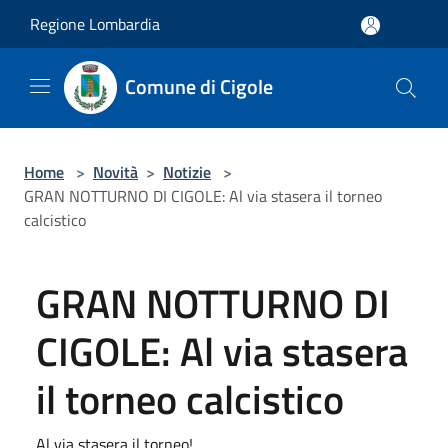
Salta al contenuto principale
Regione Lombardia
Comune di Cigole
Home
>
Novità
>
Notizie
>
GRAN NOTTURNO DI CIGOLE: Al via stasera il torneo
calcistico
GRAN NOTTURNO DI
CIGOLE: Al via stasera
il torneo calcistico
Al via stasera il torneo!