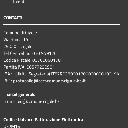
Eventi
CONTATTI
Comune di Cigole
Via Roma 19
25020 - Cigole
Tel Centralino: 030 959126
Codice Fiscale: 00760060178
Partita IVA: 00577220981
IBAN: (diritti Segreteria) IT62R0359901800000000190194
PEC:
protocollo@cert.comune.cigole.bs.it
Email generale
municipio@comune.cigole.bs.it
Codice Univoco Fatturazione Elettronica
UF2M16