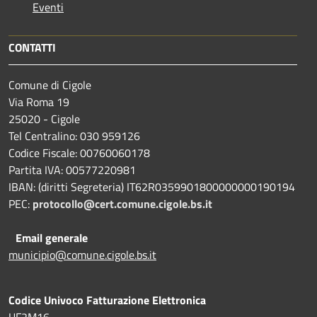
Eventi
CONTATTI
Comune di Cigole
Via Roma 19
25020 - Cigole
Tel Centralino: 030 959126
Codice Fiscale: 00760060178
Partita IVA: 00577220981
IBAN: (diritti Segreteria) IT62R0359901800000000190194
PEC:
protocollo@cert.comune.cigole.bs.it
Email generale
municipio@comune.cigole.bs.it
Codice Univoco Fatturazione Elettronica
UF2M16